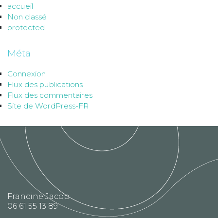
accueil
Non classé
protected
Méta
Connexion
Flux des publications
Flux des commentaires
Site de WordPress-FR
Francine Jacob
06 61 55 13 89