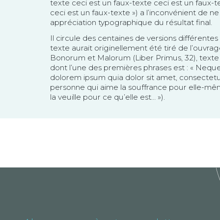
texte ceci est un faux-texte ceci est un faux-t
ceci est un faux-texte ») a l’inconvénient de 
appréciation typographique du résultat final.
Il circule des centaines de versions différent
texte aurait originellement été tiré de l’ouvra
Bonorum et Malorum (Liber Primus, 32), texte
dont l’une des premières phrases est : « Nequ
dolorem ipsum quia dolor sit amet, consectetur, a
personne qui aime la souffrance pour elle-même
la veuille pour ce qu’elle est… »).