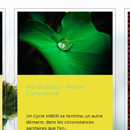
Mindfulness – Pleine
Conscience
Un Cycle MBSR se termine, un autre
démarre, dans les circonstances
sanitaires que l’on...