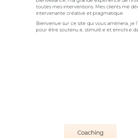
bienveillance, ma grande expérience de l’inte
toutes mes interventions. Mes clients me 
intervenante créative et pragmatique.
Bienvenue sur ce site qui vous amènera, je l
pour être soutenu.e, stimulé.e et enrichi.e d